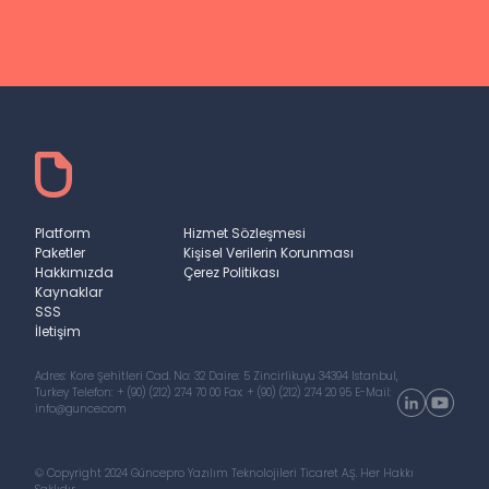
Platform
Hizmet Sözleşmesi
Paketler
Kişisel Verilerin Korunması
Hakkımızda
Çerez Politikası
Kaynaklar
SSS
İletişim
Adres: Kore Şehitleri Cad. No: 32 Daire: 5
Zincirlikuyu 34394 Istanbul,
Turkey
Telefon:
+ (90) (212) 274 70 00
Fax: + (90) (212) 274 20 95
E-Mail:
info@gunce.com
© Copyright 2024 Güncepro Yazılım Teknolojileri Ticaret A.Ş. Her Hakkı