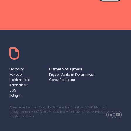
Platform
Hizmet Sözleşmesi
Paketler
Kişisel Verilerin Korunması
Hakkımızda
Çerez Politikası
Kaynaklar
SSS
İletişim
Adres: Kore Şehitleri Cad. No: 32 Daire: 5
Zincirlikuyu 34394 Istanbul,
Turkey
Telefon:
+ (90) (212) 274 70 00
Fax: + (90) (212) 274 20 95
E-Mail:
info@gunce.com